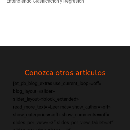
Entendiendo Clasificación y Regresión
Conozca otros artículos
[et_pb_blog_extras use_current_loop=»off»
blog_layout=»slider»
slider_layout=»block_extended»
read_more_text=»Leer más» show_author=»off»
show_categories=»off» show_comments=»off»
slides_per_view=»3″ slides_per_view_tablet=»3″