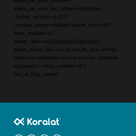
slides_per_view_phone=»1″
slides_per_view_last_edited=»on|phone»
_builder_version=»4.27.2″
_module_preset=»default» header_level=»h3″
hover_enabled=»0″
border_radii=»on|20px|20px|20px|20px»
global_colors_info=»{}» no_results_text=»Pronto
habrá más contenidos en esta sección. ¡Continúe
explorando!» sticky_enabled=»0″]
[/et_pb_blog_extras]