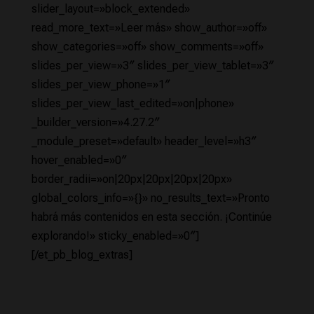
slider_layout=»block_extended»
read_more_text=»Leer más» show_author=»off»
show_categories=»off» show_comments=»off»
slides_per_view=»3″ slides_per_view_tablet=»3″
slides_per_view_phone=»1″
slides_per_view_last_edited=»on|phone»
_builder_version=»4.27.2″
_module_preset=»default» header_level=»h3″
hover_enabled=»0″
border_radii=»on|20px|20px|20px|20px»
global_colors_info=»{}» no_results_text=»Pronto
habrá más contenidos en esta sección. ¡Continúe
explorando!» sticky_enabled=»0″]
[/et_pb_blog_extras]